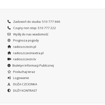
Zadzwoń do studia: 510 777 666
Czujny non stop: 510 777 222
Wyślij do nas wiadomość
Prognoza pogody
radioszczecin.pl
radioszczecinextra.pl
radioszczecin.tv
Biuletyn Informacji Publicznej
Posłuchaj teraz
Logowanie
DUŻA CZCIONKA
DUŻY KONTRAST