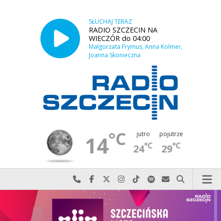
SŁUCHAJ TERAZ
RADIO SZCZECIN NA
WIECZÓR do 04:00
Małgorzata Frymus, Anna Kolmer,
Joanna Skonieczna
°C
jutro
pojutrze
14
°C
°C
24
29
Najlepiej po prostu do nas zadzwoń
Odwiedź nas na Facebook-u
Odwiedź nas na X
Odwiedź nas na Instagram-ie
Odwiedź nas na TikTok-u
Szukaj nas na Spotify
Wyślij do nas w
Szukaj