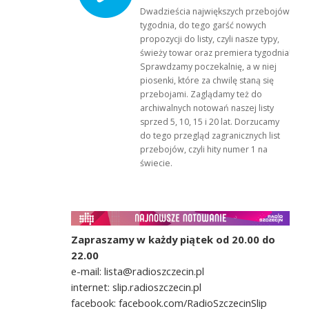
Dwadzieścia największych przebojów
tygodnia, do tego garść nowych
propozycji do listy, czyli nasze typy,
świeży towar oraz premiera tygodnia!
Sprawdzamy poczekalnię, a w niej
piosenki, które za chwilę staną się
przebojami. Zaglądamy też do
archiwalnych notowań naszej listy
sprzed 5, 10, 15 i 20 lat. Dorzucamy
do tego przegląd zagranicznych list
przebojów, czyli hity numer 1 na
świecie.
Zapraszamy w każdy piątek od 20.00 do
22.00
e-mail: lista@radioszczecin.pl
internet: slip.radioszczecin.pl
facebook: facebook.com/RadioSzczecinSlip