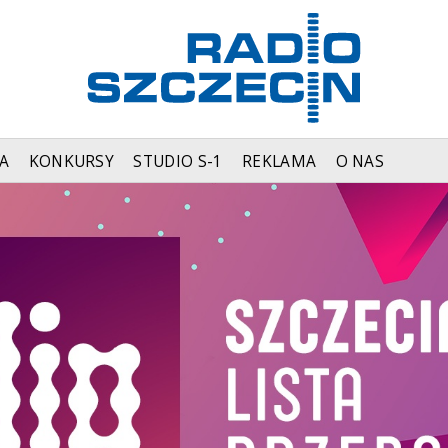
A
KONKURSY
STUDIO S-1
REKLAMA
O NAS