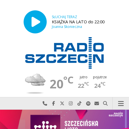
SŁUCHAJ TERAZ
KSIĄŻKA NA LATO do 22:00
Joanna Skonieczna
°C
jutro
pojutrze
20
°C
°C
22
24
Najlepiej po prostu do nas zadzwoń
Odwiedź nas na Facebook-u
Odwiedź nas na X
Odwiedź nas na Instagram-ie
Odwiedź nas na TikTok-u
Szukaj nas na Spotify
Wyślij do nas w
Szukaj