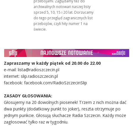
przebojami. Zaglądamy też do
archiwalnych notowań naszej listy
sprzed 5, 10, 15 i 20 lat. Dorzucamy
do tego przegląd zagranicznych list
przebojów, czyli hity numer 1 na
świecie.
Zapraszamy w każdy piątek od 20.00 do 22.00
e-mail: lista@radioszczecin.pl
internet: slip.radioszczecin.pl
facebook: facebook.com/RadioSzczecinSlip
ZASADY GŁOSOWANIA:
Głosujemy na 20 dowolnych piosenek! Trzem z nich można dać
dwa punkty (dodatkowy punkt to joker), reszta otrzymuje po
jednym punkcie. Głosują słuchacze Radia Szczecin. Każdy może
zagłosować tylko raz w tygodniu.