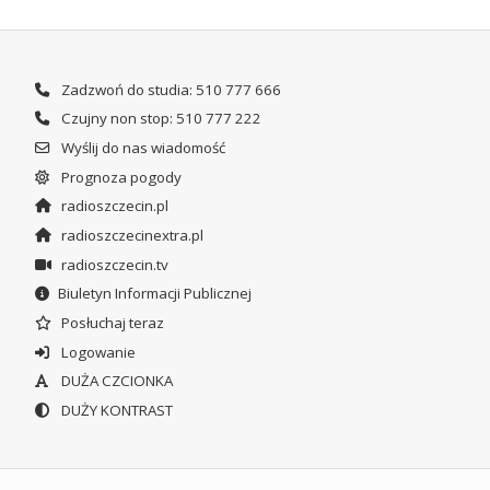
Zadzwoń do studia: 510 777 666
Czujny non stop: 510 777 222
Wyślij do nas wiadomość
Prognoza pogody
radioszczecin.pl
radioszczecinextra.pl
radioszczecin.tv
Biuletyn Informacji Publicznej
Posłuchaj teraz
Logowanie
DUŻA CZCIONKA
DUŻY KONTRAST