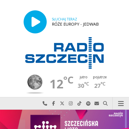
SŁUCHAJ TERAZ
RÓŻE EUROPY - JEDWAB
°C
jutro
pojutrze
12
°C
°C
30
27
Najlepiej po prostu do nas zadzwoń
Odwiedź nas na Facebook-u
Odwiedź nas na X
Odwiedź nas na Instagram-ie
Odwiedź nas na TikTok-u
Szukaj nas na Spotify
Wyślij do nas w
Szukaj