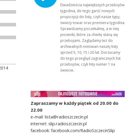
Dwadzieścia największych przebojów
tygodnia, do tego garść nowych
propozycji do listy, czyli nasze typy,
świeży towar oraz premiera tygodnia!
Sprawdzamy poczekalnię, a w niej
piosenki, które za chwilę staną się
przebojami. Zaglądamy też do
archiwalnych notowań naszej listy
sprzed 5, 10, 15 i 20 lat. Dorzucamy
do tego przegląd zagranicznych list
przebojów, czyli hity numer 1 na
2014
świecie.
Zapraszamy w każdy piątek od 20.00 do
22.00
e-mail: lista@radioszczecin.pl
internet: slip.radioszczecin.pl
facebook: facebook.com/RadioSzczecinSlip