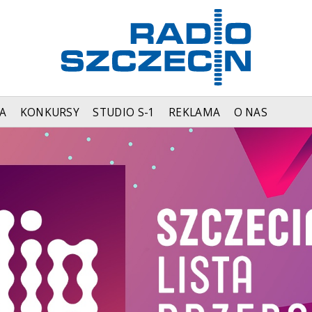
A
KONKURSY
STUDIO S-1
REKLAMA
O NAS