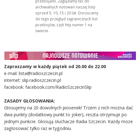
przebojami. Zaglądamy też do
archiwalnych notowań naszej listy
sprzed 5, 10, 15 i 20 lat. Dorzucamy
do tego przegląd zagranicznych list
przebojów, czyli hity numer 1 na
świecie.
Zapraszamy w każdy piątek od 20.00 do 22.00
e-mail: lista@radioszczecin.pl
internet: slip.radioszczecin.pl
facebook: facebook.com/RadioSzczecinSlip
ZASADY GŁOSOWANIA:
Głosujemy na 20 dowolnych piosenek! Trzem z nich można dać
dwa punkty (dodatkowy punkt to joker), reszta otrzymuje po
jednym punkcie. Głosują słuchacze Radia Szczecin. Każdy może
zagłosować tylko raz w tygodniu.