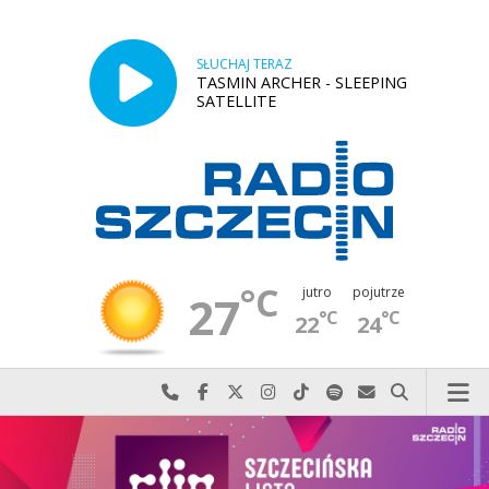
SŁUCHAJ TERAZ
TASMIN ARCHER - SLEEPING
SATELLITE
°C
jutro
pojutrze
27
°C
°C
22
24
Najlepiej po prostu do nas zadzwoń
Odwiedź nas na Facebook-u
Odwiedź nas na X
Odwiedź nas na Instagram-ie
Odwiedź nas na TikTok-u
Szukaj nas na Spotify
Wyślij do nas w
Szukaj