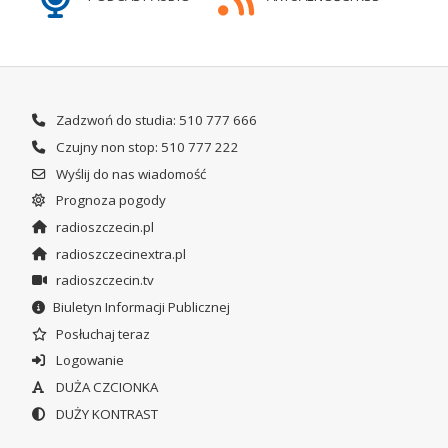
Zadzwoń do studia: 510 777 666
Czujny non stop: 510 777 222
Wyślij do nas wiadomość
Prognoza pogody
radioszczecin.pl
radioszczecinextra.pl
radioszczecin.tv
Biuletyn Informacji Publicznej
Posłuchaj teraz
Logowanie
DUŻA CZCIONKA
DUŻY KONTRAST