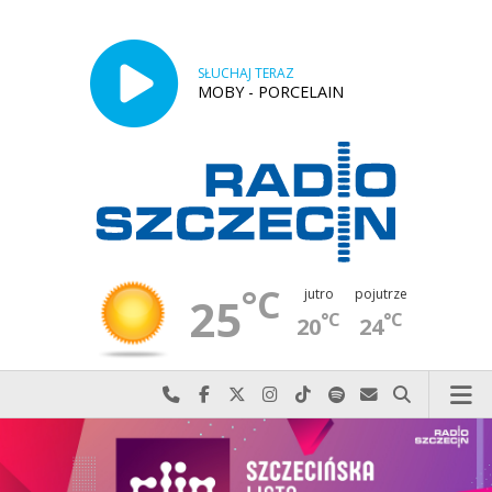
SŁUCHAJ TERAZ
MOBY - PORCELAIN
°C
jutro
pojutrze
25
°C
°C
20
24
Najlepiej po prostu do nas zadzwoń
Odwiedź nas na Facebook-u
Odwiedź nas na X
Odwiedź nas na Instagram-ie
Odwiedź nas na TikTok-u
Szukaj nas na Spotify
Wyślij do nas w
Szukaj