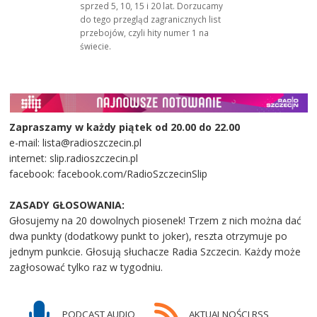
sprzed 5, 10, 15 i 20 lat. Dorzucamy
do tego przegląd zagranicznych list
przebojów, czyli hity numer 1 na
świecie.
Zapraszamy w każdy piątek od 20.00 do 22.00
e-mail: lista@radioszczecin.pl
internet: slip.radioszczecin.pl
facebook: facebook.com/RadioSzczecinSlip
ZASADY GŁOSOWANIA:
Głosujemy na 20 dowolnych piosenek! Trzem z nich można dać
dwa punkty (dodatkowy punkt to joker), reszta otrzymuje po
jednym punkcie. Głosują słuchacze Radia Szczecin. Każdy może
zagłosować tylko raz w tygodniu.
PODCAST AUDIO
AKTUALNOŚCI RSS