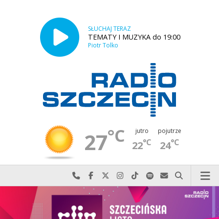
SŁUCHAJ TERAZ
TEMATY I MUZYKA do 19:00
Piotr Tolko
°C
jutro
pojutrze
27
°C
°C
22
24
Najlepiej po prostu do nas zadzwoń
Odwiedź nas na Facebook-u
Odwiedź nas na X
Odwiedź nas na Instagram-ie
Odwiedź nas na TikTok-u
Szukaj nas na Spotify
Wyślij do nas w
Szukaj