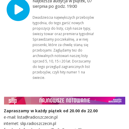
Najbliższa audycja w piątek, 07
sierpnia po godz. 19:00
Dwadzieścia największych przebojów
tygodnia, do tego garść nowych
propozycji do listy, czyli nasze typy,
świeży towar oraz premiera tygodnia!
Sprawdzamy poczekalnię, a w niej
piosenki, które za chwilę staną się
przebojami. Zaglądamy też do
archiwalnych notowań naszej listy
sprzed 5, 10, 15 i 20 lat. Dorzucamy
do tego przegląd zagranicznych list
przebojów, czyli hity numer 1 na
świecie.
Zapraszamy w każdy piątek od 20.00 do 22.00
e-mail: lista@radioszczecin.pl
internet: slip.radioszczecin.pl