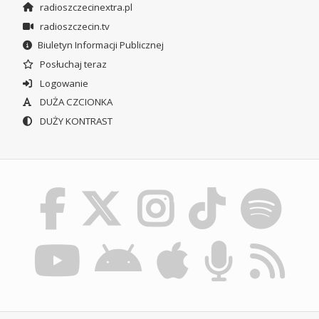
radioszczecinextra.pl
radioszczecin.tv
Biuletyn Informacji Publicznej
Posłuchaj teraz
Logowanie
DUŻA CZCIONKA
DUŻY KONTRAST