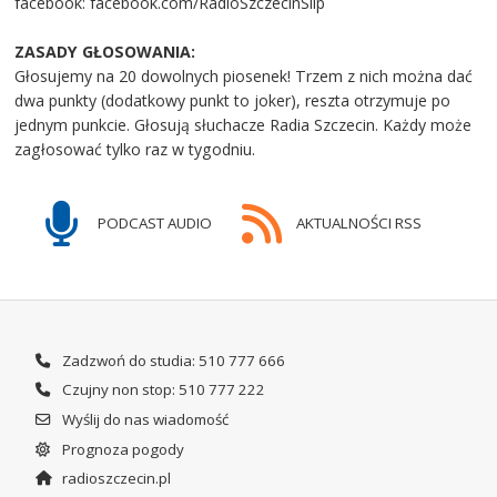
facebook: facebook.com/RadioSzczecinSlip
ZASADY GŁOSOWANIA:
Głosujemy na 20 dowolnych piosenek! Trzem z nich można dać
dwa punkty (dodatkowy punkt to joker), reszta otrzymuje po
jednym punkcie. Głosują słuchacze Radia Szczecin. Każdy może
zagłosować tylko raz w tygodniu.
PODCAST AUDIO
AKTUALNOŚCI RSS
Zadzwoń do studia: 510 777 666
Czujny non stop: 510 777 222
Wyślij do nas wiadomość
Prognoza pogody
radioszczecin.pl