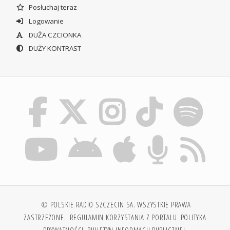
Posłuchaj teraz
Logowanie
DUŻA CZCIONKA
DUŻY KONTRAST
© POLSKIE RADIO SZCZECIN SA. WSZYSTKIE PRAWA
ZASTRZEŻONE.
REGULAMIN KORZYSTANIA Z PORTALU
POLITYKA
PRYWATNOŚCI
BIULETYN INFORMACJI PUBLICZNEJ