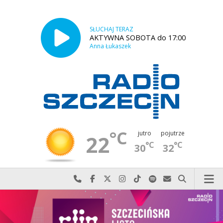
SŁUCHAJ TERAZ
AKTYWNA SOBOTA do 17:00
Anna Łukaszek
°C
jutro
pojutrze
22
°C
°C
30
32
Najlepiej po prostu do nas zadzwoń
Odwiedź nas na Facebook-u
Odwiedź nas na X
Odwiedź nas na Instagram-ie
Odwiedź nas na TikTok-u
Szukaj nas na Spotify
Wyślij do nas w
Szukaj