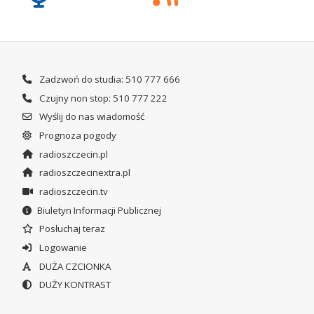
Zadzwoń do studia: 510 777 666
Czujny non stop: 510 777 222
Wyślij do nas wiadomość
Prognoza pogody
radioszczecin.pl
radioszczecinextra.pl
radioszczecin.tv
Biuletyn Informacji Publicznej
Posłuchaj teraz
Logowanie
DUŻA CZCIONKA
DUŻY KONTRAST