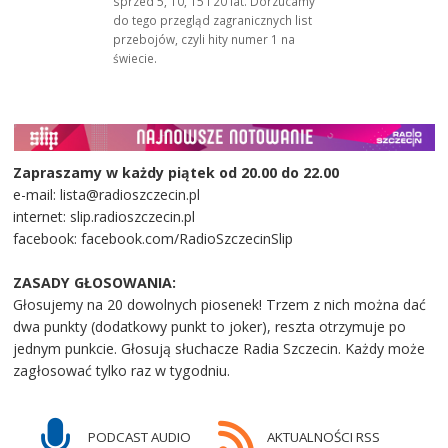
sprzed 5, 10, 15 i 20 lat. Dorzucamy
do tego przegląd zagranicznych list
przebojów, czyli hity numer 1 na
świecie.
Zapraszamy w każdy piątek od 20.00 do 22.00
e-mail: lista@radioszczecin.pl
internet: slip.radioszczecin.pl
facebook: facebook.com/RadioSzczecinSlip
ZASADY GŁOSOWANIA:
Głosujemy na 20 dowolnych piosenek! Trzem z nich można dać
dwa punkty (dodatkowy punkt to joker), reszta otrzymuje po
jednym punkcie. Głosują słuchacze Radia Szczecin. Każdy może
zagłosować tylko raz w tygodniu.
PODCAST AUDIO
AKTUALNOŚCI RSS