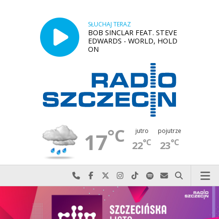
SŁUCHAJ TERAZ
BOB SINCLAR FEAT. STEVE
EDWARDS - WORLD, HOLD
ON
°C
jutro
pojutrze
17
°C
°C
22
23
Najlepiej po prostu do nas zadzwoń
Odwiedź nas na Facebook-u
Odwiedź nas na X
Odwiedź nas na Instagram-ie
Odwiedź nas na TikTok-u
Szukaj nas na Spotify
Wyślij do nas w
Szukaj