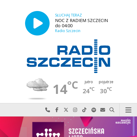
SŁUCHAJ TERAZ
NOC Z RADIEM SZCZECIN
do 04:00
Radio Szczecin
°C
jutro
pojutrze
14
°C
°C
24
30
Najlepiej po prostu do nas zadzwoń
Odwiedź nas na Facebook-u
Odwiedź nas na X
Odwiedź nas na Instagram-ie
Odwiedź nas na TikTok-u
Szukaj nas na Spotify
Wyślij do nas w
Szukaj