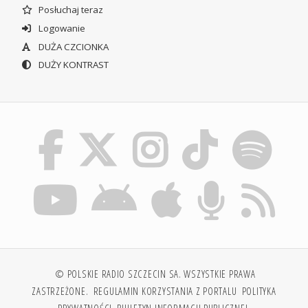
Posłuchaj teraz
Logowanie
DUŻA CZCIONKA
DUŻY KONTRAST
© POLSKIE RADIO SZCZECIN SA. WSZYSTKIE PRAWA
ZASTRZEŻONE.
REGULAMIN KORZYSTANIA Z PORTALU
POLITYKA
PRYWATNOŚCI
BIULETYN INFORMACJI PUBLICZNEJ