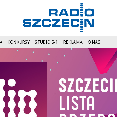
A
KONKURSY
STUDIO S-1
REKLAMA
O NAS