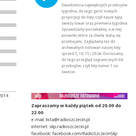
Dwadzieścia największych przebojów
tygodnia, do tego garść nowych
propozycji do listy, czyli nasze typy,
świeży towar oraz premiera tygodnia!
Sprawdzamy poczekalnię, a w niej
piosenki, które za chwilę staną się
przebojami. Zaglądamy też do
archiwalnych notowań naszej listy
sprzed 5, 10, 15 i 20 lat. Dorzucamy
do tego przegląd zagranicznych list
przebojów, czyli hity numer 1 na
świecie.
2014
Zapraszamy w każdy piątek od 20.00 do
22.00
e-mail: lista@radioszczecin.pl
internet: slip.radioszczecin.pl
facebook: facebook.com/RadioSzczecinSlip