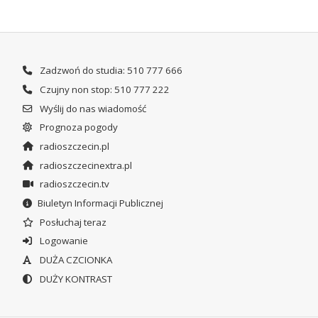
Zadzwoń do studia: 510 777 666
Czujny non stop: 510 777 222
Wyślij do nas wiadomość
Prognoza pogody
radioszczecin.pl
radioszczecinextra.pl
radioszczecin.tv
Biuletyn Informacji Publicznej
Posłuchaj teraz
Logowanie
DUŻA CZCIONKA
DUŻY KONTRAST