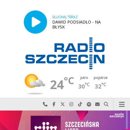
SŁUCHAJ TERAZ
DAWID PODSIADŁO - NA
BŁYSK
°C
jutro
pojutrze
24
°C
°C
30
32
Najlepiej po prostu do nas zadzwoń
Odwiedź nas na Facebook-u
Odwiedź nas na X
Odwiedź nas na Instagram-ie
Odwiedź nas na TikTok-u
Szukaj nas na Spotify
Wyślij do nas w
Szukaj