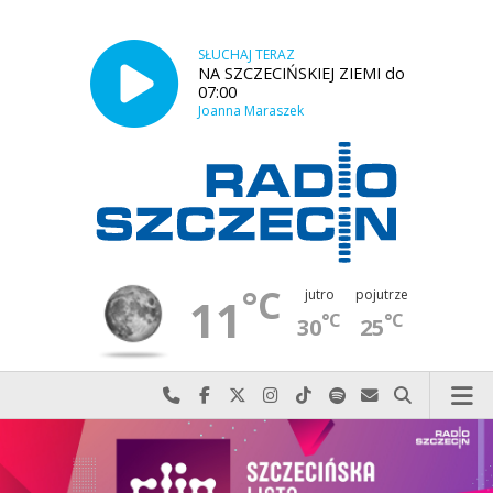
SŁUCHAJ TERAZ
NA SZCZECIŃSKIEJ ZIEMI do
07:00
Joanna Maraszek
°C
jutro
pojutrze
11
°C
°C
30
25
Najlepiej po prostu do nas zadzwoń
Odwiedź nas na Facebook-u
Odwiedź nas na X
Odwiedź nas na Instagram-ie
Odwiedź nas na TikTok-u
Szukaj nas na Spotify
Wyślij do nas w
Szukaj