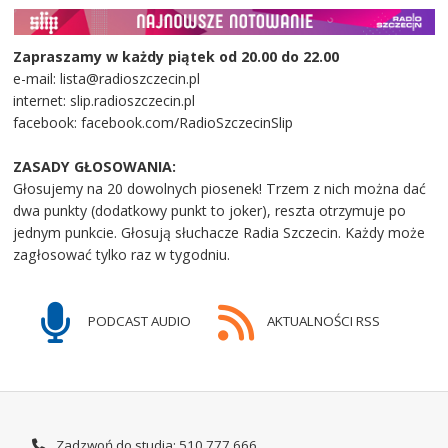
Zapraszamy w każdy piątek od 20.00 do 22.00
e-mail: lista@radioszczecin.pl
internet: slip.radioszczecin.pl
facebook: facebook.com/RadioSzczecinSlip
ZASADY GŁOSOWANIA:
Głosujemy na 20 dowolnych piosenek! Trzem z nich można dać
dwa punkty (dodatkowy punkt to joker), reszta otrzymuje po
jednym punkcie. Głosują słuchacze Radia Szczecin. Każdy może
zagłosować tylko raz w tygodniu.
PODCAST AUDIO
AKTUALNOŚCI RSS
Zadzwoń do studia: 510 777 666