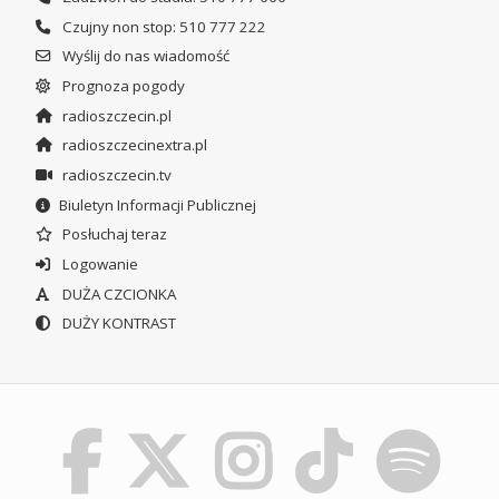
Czujny non stop: 510 777 222
Wyślij do nas wiadomość
Prognoza pogody
radioszczecin.pl
radioszczecinextra.pl
radioszczecin.tv
Biuletyn Informacji Publicznej
Posłuchaj teraz
Logowanie
DUŻA CZCIONKA
DUŻY KONTRAST