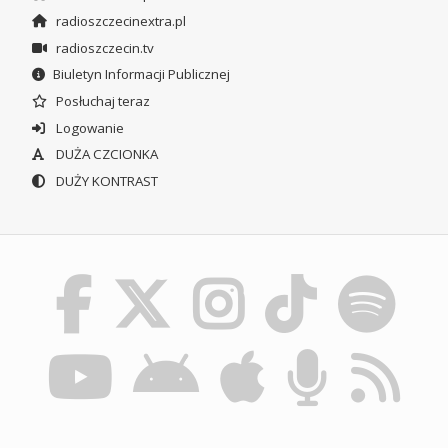
radioszczecinextra.pl
radioszczecin.tv
Biuletyn Informacji Publicznej
Posłuchaj teraz
Logowanie
DUŻA CZCIONKA
DUŻY KONTRAST