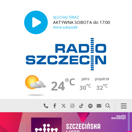
SŁUCHAJ TERAZ
AKTYWNA SOBOTA do 17:00
Anna Łukaszek
°C
jutro
pojutrze
24
°C
°C
30
32
Najlepiej po prostu do nas zadzwoń
Odwiedź nas na Facebook-u
Odwiedź nas na X
Odwiedź nas na Instagram-ie
Odwiedź nas na TikTok-u
Szukaj nas na Spotify
Wyślij do nas w
Szukaj