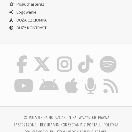
Posłuchaj teraz
Logowanie
DUŻA CZCIONKA
DUŻY KONTRAST
© POLSKIE RADIO SZCZECIN SA. WSZYSTKIE PRAWA
ZASTRZEŻONE.
REGULAMIN KORZYSTANIA Z PORTALU
POLITYKA
PRYWATNOŚCI
BIULETYN INFORMACJI PUBLICZNEJ