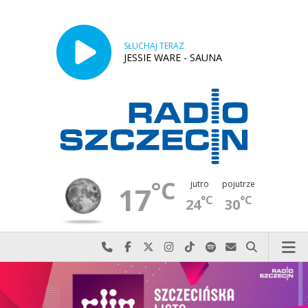
SŁUCHAJ TERAZ
JESSIE WARE - SAUNA
°C
jutro
pojutrze
17
°C
°C
24
30
Najlepiej po prostu do nas zadzwoń
Odwiedź nas na Facebook-u
Odwiedź nas na X
Odwiedź nas na Instagram-ie
Odwiedź nas na TikTok-u
Szukaj nas na Spotify
Wyślij do nas w
Szukaj