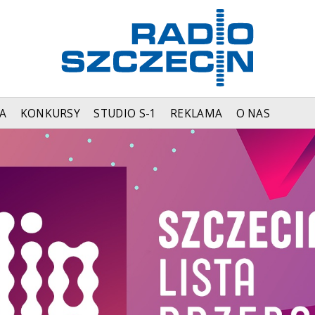
A
KONKURSY
STUDIO S-1
REKLAMA
O NAS