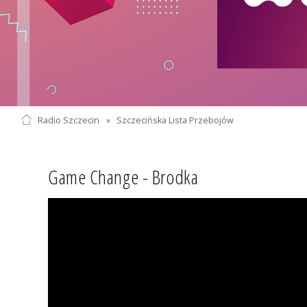
Radio Szczecin
»
Szczecińska Lista Przebojów
Game Change - Brodka