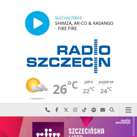
SŁUCHAJ TERAZ
SHIMZA, AR-CO & KASANGO
- FIRE FIRE
°C
jutro
pojutrze
26
°C
°C
22
24
Najlepiej po prostu do nas zadzwoń
Odwiedź nas na Facebook-u
Odwiedź nas na X
Odwiedź nas na Instagram-ie
Odwiedź nas na TikTok-u
Szukaj nas na Spotify
Wyślij do nas w
Szukaj