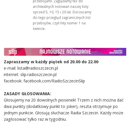
przebojami. Zaglądamy też do
archiwalnych notowań naszej listy
sprzed 5, 10, 15 i 20 lat. Dorzucamy
do tego przegląd zagranicznych list
przebojów, czyli hity numer 1 na
świecie.
Zapraszamy w każdy piątek od 20.00 do 22.00
e-mail: lista@radioszczecin.pl
internet: slip.radioszczecin.pl
facebook: facebook.com/RadioSzczecinSlip
ZASADY GŁOSOWANIA:
Głosujemy na 20 dowolnych piosenek! Trzem z nich można dać
dwa punkty (dodatkowy punkt to joker), reszta otrzymuje po
jednym punkcie. Głosują słuchacze Radia Szczecin. Każdy może
zagłosować tylko raz w tygodniu.