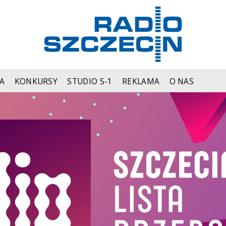
A
KONKURSY
STUDIO S-1
REKLAMA
O NAS