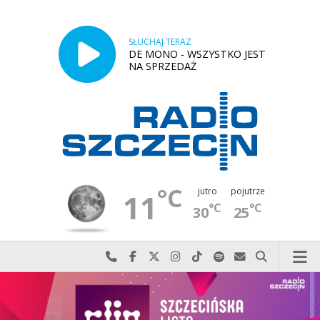
SŁUCHAJ TERAZ
DE MONO - WSZYSTKO JEST
NA SPRZEDAŻ
°C
jutro
pojutrze
11
°C
°C
30
25
Najlepiej po prostu do nas zadzwoń
Odwiedź nas na Facebook-u
Odwiedź nas na X
Odwiedź nas na Instagram-ie
Odwiedź nas na TikTok-u
Szukaj nas na Spotify
Wyślij do nas w
Szukaj