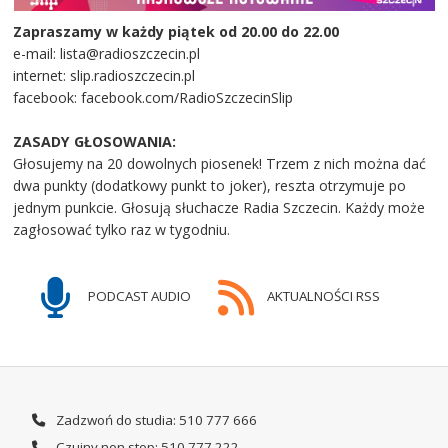
Zapraszamy w każdy piątek od 20.00 do 22.00
e-mail: lista@radioszczecin.pl
internet: slip.radioszczecin.pl
facebook: facebook.com/RadioSzczecinSlip
ZASADY GŁOSOWANIA:
Głosujemy na 20 dowolnych piosenek! Trzem z nich można dać
dwa punkty (dodatkowy punkt to joker), reszta otrzymuje po
jednym punkcie. Głosują słuchacze Radia Szczecin. Każdy może
zagłosować tylko raz w tygodniu.
PODCAST AUDIO
AKTUALNOŚCI RSS
Zadzwoń do studia: 510 777 666
Czujny non stop: 510 777 222