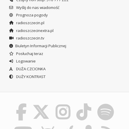
Wyślij do nas wiadomość
Prognoza pogody
radioszczecin.pl
radioszczecinextra.pl
radioszczecin.tv
Biuletyn Informacji Publicznej
Posłuchaj teraz
Logowanie
DUŻA CZCIONKA
DUŻY KONTRAST