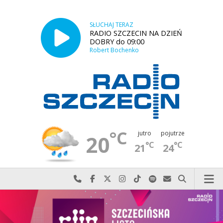
SŁUCHAJ TERAZ
RADIO SZCZECIN NA DZIEŃ
DOBRY do 09:00
Robert Bochenko
°C
jutro
pojutrze
20
°C
°C
21
24
Najlepiej po prostu do nas zadzwoń
Odwiedź nas na Facebook-u
Odwiedź nas na X
Odwiedź nas na Instagram-ie
Odwiedź nas na TikTok-u
Szukaj nas na Spotify
Wyślij do nas w
Szukaj