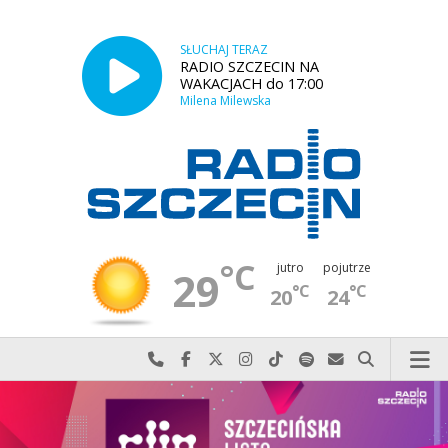
SŁUCHAJ TERAZ
RADIO SZCZECIN NA
WAKACJACH do 17:00
Milena Milewska
°C
jutro
pojutrze
29
°C
°C
20
24
Najlepiej po prostu do nas zadzwoń
Odwiedź nas na Facebook-u
Odwiedź nas na X
Odwiedź nas na Instagram-ie
Odwiedź nas na TikTok-u
Szukaj nas na Spotify
Wyślij do nas w
Szukaj