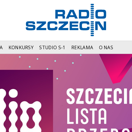
A
KONKURSY
STUDIO S-1
REKLAMA
O NAS