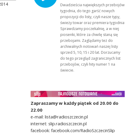
2014
Dwadzieścia największych przebojów
tygodnia, do tego garść nowych
propozycji do listy, czyli nasze typy,
świeży towar oraz premiera tygodnia!
Sprawdzamy poczekalnię, a w niej
piosenki, które za chwilę staną się
przebojami. Zaglądamy też do
archiwalnych notowań naszej listy
sprzed 5, 10, 15 i 20 lat. Dorzucamy
do tego przegląd zagranicznych list
przebojów, czyli hity numer 1 na
świecie.
Zapraszamy w każdy piątek od 20.00 do
22.00
e-mail: lista@radioszczecin.pl
internet: slip.radioszczecin.pl
facebook: facebook.com/RadioSzczecinSlip