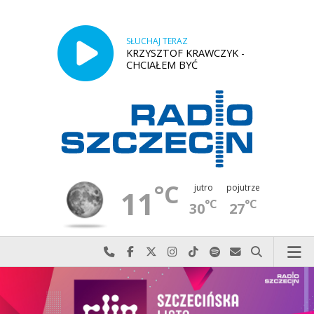
SŁUCHAJ TERAZ
KRZYSZTOF KRAWCZYK -
CHCIAŁEM BYĆ
°C
jutro
pojutrze
11
°C
°C
30
27
Najlepiej po prostu do nas zadzwoń
Odwiedź nas na Facebook-u
Odwiedź nas na X
Odwiedź nas na Instagram-ie
Odwiedź nas na TikTok-u
Szukaj nas na Spotify
Wyślij do nas w
Szukaj