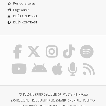
Posłuchaj teraz
Logowanie
DUŻA CZCIONKA
DUŻY KONTRAST
© POLSKIE RADIO SZCZECIN SA. WSZYSTKIE PRAWA
ZASTRZEŻONE.
REGULAMIN KORZYSTANIA Z PORTALU
POLITYKA
PRYWATNOŚCI
BIULETYN INFORMACJI PUBLICZNEJ