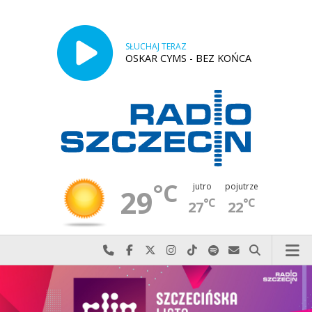
SŁUCHAJ TERAZ
OSKAR CYMS - BEZ KOŃCA
°C
jutro
pojutrze
29
°C
°C
27
22
Najlepiej po prostu do nas zadzwoń
Odwiedź nas na Facebook-u
Odwiedź nas na X
Odwiedź nas na Instagram-ie
Odwiedź nas na TikTok-u
Szukaj nas na Spotify
Wyślij do nas w
Szukaj