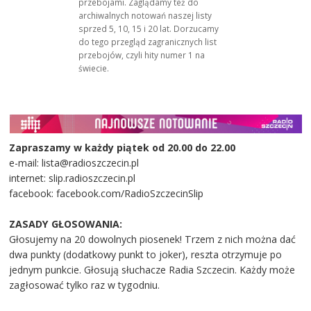
przebojami. Zaglądamy też do
archiwalnych notowań naszej listy
sprzed 5, 10, 15 i 20 lat. Dorzucamy
do tego przegląd zagranicznych list
przebojów, czyli hity numer 1 na
świecie.
Zapraszamy w każdy piątek od 20.00 do 22.00
e-mail: lista@radioszczecin.pl
internet: slip.radioszczecin.pl
facebook: facebook.com/RadioSzczecinSlip
ZASADY GŁOSOWANIA:
Głosujemy na 20 dowolnych piosenek! Trzem z nich można dać
dwa punkty (dodatkowy punkt to joker), reszta otrzymuje po
jednym punkcie. Głosują słuchacze Radia Szczecin. Każdy może
zagłosować tylko raz w tygodniu.