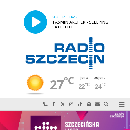
SŁUCHAJ TERAZ
TASMIN ARCHER - SLEEPING
SATELLITE
°C
jutro
pojutrze
27
°C
°C
22
24
Najlepiej po prostu do nas zadzwoń
Odwiedź nas na Facebook-u
Odwiedź nas na X
Odwiedź nas na Instagram-ie
Odwiedź nas na TikTok-u
Szukaj nas na Spotify
Wyślij do nas w
Szukaj