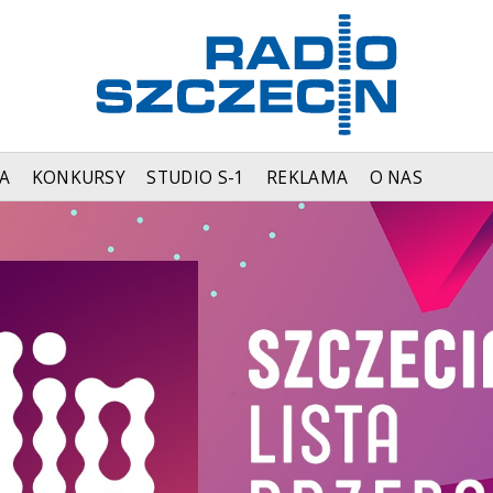
A
KONKURSY
STUDIO S-1
REKLAMA
O NAS