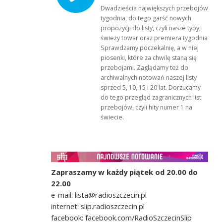
Dwadzieścia największych przebojów
tygodnia, do tego garść nowych
propozycji do listy, czyli nasze typy,
świeży towar oraz premiera tygodnia!
Sprawdzamy poczekalnię, a w niej
piosenki, które za chwilę staną się
przebojami. Zaglądamy też do
archiwalnych notowań naszej listy
sprzed 5, 10, 15 i 20 lat. Dorzucamy
do tego przegląd zagranicznych list
przebojów, czyli hity numer 1 na
świecie.
Zapraszamy w każdy piątek od 20.00 do
22.00
e-mail: lista@radioszczecin.pl
internet: slip.radioszczecin.pl
facebook: facebook.com/RadioSzczecinSlip