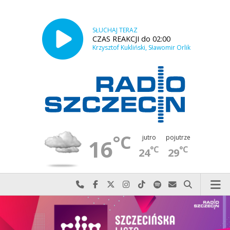
SŁUCHAJ TERAZ
CZAS REAKCJI do 02:00
Krzysztof Kukliński, Sławomir Orlik
°C
jutro
pojutrze
16
°C
°C
24
29
Najlepiej po prostu do nas zadzwoń
Odwiedź nas na Facebook-u
Odwiedź nas na X
Odwiedź nas na Instagram-ie
Odwiedź nas na TikTok-u
Szukaj nas na Spotify
Wyślij do nas w
Szukaj