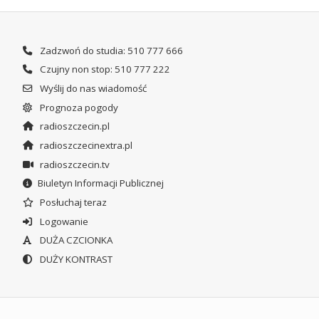
Zadzwoń do studia: 510 777 666
Czujny non stop: 510 777 222
Wyślij do nas wiadomość
Prognoza pogody
radioszczecin.pl
radioszczecinextra.pl
radioszczecin.tv
Biuletyn Informacji Publicznej
Posłuchaj teraz
Logowanie
DUŻA CZCIONKA
DUŻY KONTRAST