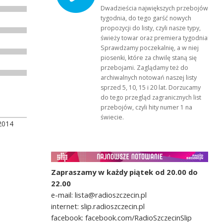
Dwadzieścia największych przebojów
tygodnia, do tego garść nowych
propozycji do listy, czyli nasze typy,
świeży towar oraz premiera tygodnia!
Sprawdzamy poczekalnię, a w niej
piosenki, które za chwilę staną się
przebojami. Zaglądamy też do
archiwalnych notowań naszej listy
sprzed 5, 10, 15 i 20 lat. Dorzucamy
do tego przegląd zagranicznych list
przebojów, czyli hity numer 1 na
świecie.
2014
Zapraszamy w każdy piątek od 20.00 do
22.00
e-mail: lista@radioszczecin.pl
internet: slip.radioszczecin.pl
facebook: facebook.com/RadioSzczecinSlip