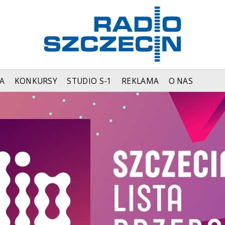
A
KONKURSY
STUDIO S-1
REKLAMA
O NAS