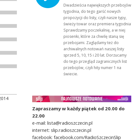
Dwadzieścia największych przebojów
tygodnia, do tego garść nowych
propozycji do listy, czyli nasze typy,
świeży towar oraz premiera tygodnia!
Sprawdzamy poczekalnię, a w niej
piosenki, które za chwilę staną się
przebojami. Zaglądamy też do
archiwalnych notowań naszej listy
sprzed 5, 10, 15 i 20 lat. Dorzucamy
do tego przegląd zagranicznych list
przebojów, czyli hity numer 1 na
świecie.
2014
Zapraszamy w każdy piątek od 20.00 do
22.00
e-mail: lista@radioszczecin.pl
internet: slip.radioszczecin.pl
facebook: facebook.com/RadioSzczecinSlip