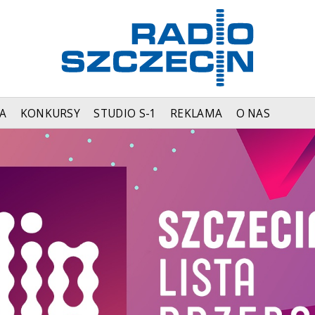
A
KONKURSY
STUDIO S-1
REKLAMA
O NAS