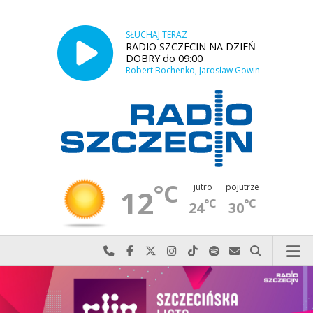
SŁUCHAJ TERAZ
RADIO SZCZECIN NA DZIEŃ
DOBRY do 09:00
Robert Bochenko, Jarosław Gowin
°C
jutro
pojutrze
12
°C
°C
24
30
Najlepiej po prostu do nas zadzwoń
Odwiedź nas na Facebook-u
Odwiedź nas na X
Odwiedź nas na Instagram-ie
Odwiedź nas na TikTok-u
Szukaj nas na Spotify
Wyślij do nas w
Szukaj