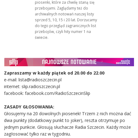
piosenki, które za chwilę staną się
przebojami. Zaglądamy też do
archiwalnych notowań naszej listy
sprzed 5, 10, 15 i 20 lat. Dorzucamy
do tego przegląd zagranicznych list
przebojów, czyli hity numer 1 na
świecie.
Zapraszamy w każdy piątek od 20.00 do 22.00
e-mail: lista@radioszczecin.pl
internet: slip.radioszczecin.pl
facebook: facebook.com/RadioSzczecinSlip
ZASADY GŁOSOWANIA:
Głosujemy na 20 dowolnych piosenek! Trzem z nich można dać
dwa punkty (dodatkowy punkt to joker), reszta otrzymuje po
jednym punkcie. Głosują słuchacze Radia Szczecin. Każdy może
zagłosować tylko raz w tygodniu.