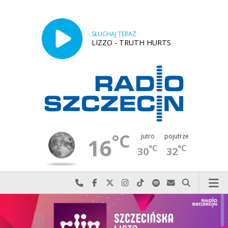
SŁUCHAJ TERAZ
LIZZO - TRUTH HURTS
°C
jutro
pojutrze
16
°C
°C
30
32
Najlepiej po prostu do nas zadzwoń
Odwiedź nas na Facebook-u
Odwiedź nas na X
Odwiedź nas na Instagram-ie
Odwiedź nas na TikTok-u
Szukaj nas na Spotify
Wyślij do nas w
Szukaj