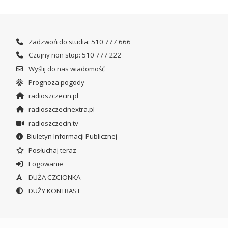
Zadzwoń do studia: 510 777 666
Czujny non stop: 510 777 222
Wyślij do nas wiadomość
Prognoza pogody
radioszczecin.pl
radioszczecinextra.pl
radioszczecin.tv
Biuletyn Informacji Publicznej
Posłuchaj teraz
Logowanie
DUŻA CZCIONKA
DUŻY KONTRAST