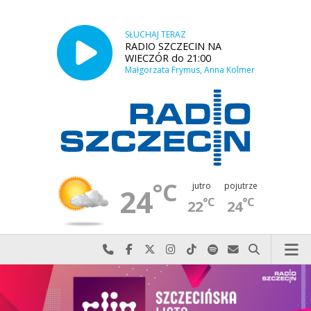
SŁUCHAJ TERAZ
RADIO SZCZECIN NA
WIECZÓR do 21:00
Małgorzata Frymus, Anna Kolmer
°C
jutro
pojutrze
24
°C
°C
22
24
Najlepiej po prostu do nas zadzwoń
Odwiedź nas na Facebook-u
Odwiedź nas na X
Odwiedź nas na Instagram-ie
Odwiedź nas na TikTok-u
Szukaj nas na Spotify
Wyślij do nas w
Szukaj