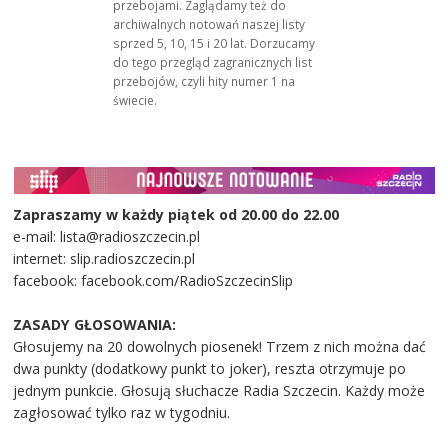
przebojami. Zaglądamy też do
archiwalnych notowań naszej listy
sprzed 5, 10, 15 i 20 lat. Dorzucamy
do tego przegląd zagranicznych list
przebojów, czyli hity numer 1 na
świecie.
Zapraszamy w każdy piątek od 20.00 do 22.00
e-mail: lista@radioszczecin.pl
internet: slip.radioszczecin.pl
facebook: facebook.com/RadioSzczecinSlip
ZASADY GŁOSOWANIA:
Głosujemy na 20 dowolnych piosenek! Trzem z nich można dać
dwa punkty (dodatkowy punkt to joker), reszta otrzymuje po
jednym punkcie. Głosują słuchacze Radia Szczecin. Każdy może
zagłosować tylko raz w tygodniu.