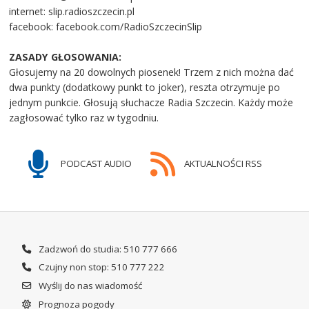
internet: slip.radioszczecin.pl
facebook: facebook.com/RadioSzczecinSlip
ZASADY GŁOSOWANIA:
Głosujemy na 20 dowolnych piosenek! Trzem z nich można dać
dwa punkty (dodatkowy punkt to joker), reszta otrzymuje po
jednym punkcie. Głosują słuchacze Radia Szczecin. Każdy może
zagłosować tylko raz w tygodniu.
PODCAST AUDIO
AKTUALNOŚCI RSS
Zadzwoń do studia: 510 777 666
Czujny non stop: 510 777 222
Wyślij do nas wiadomość
Prognoza pogody