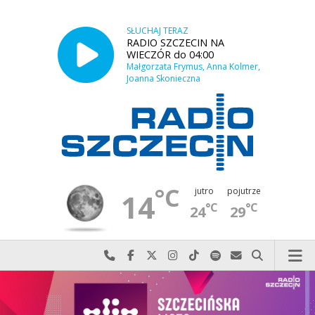
SŁUCHAJ TERAZ
RADIO SZCZECIN NA
WIECZÓR do 04:00
Małgorzata Frymus, Anna Kolmer,
Joanna Skonieczna
°C
jutro
pojutrze
14
°C
°C
24
29
Najlepiej po prostu do nas zadzwoń
Odwiedź nas na Facebook-u
Odwiedź nas na X
Odwiedź nas na Instagram-ie
Odwiedź nas na TikTok-u
Szukaj nas na Spotify
Wyślij do nas w
Szukaj