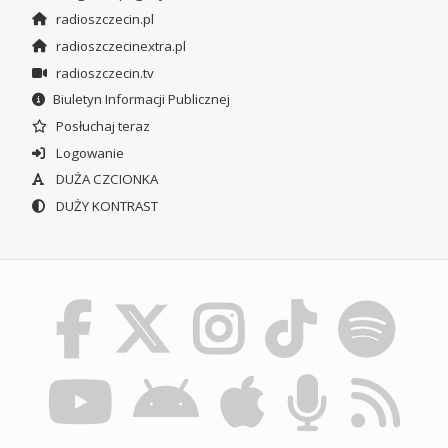
radioszczecin.pl
radioszczecinextra.pl
radioszczecin.tv
Biuletyn Informacji Publicznej
Posłuchaj teraz
Logowanie
DUŻA CZCIONKA
DUŻY KONTRAST