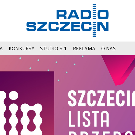
A
KONKURSY
STUDIO S-1
REKLAMA
O NAS