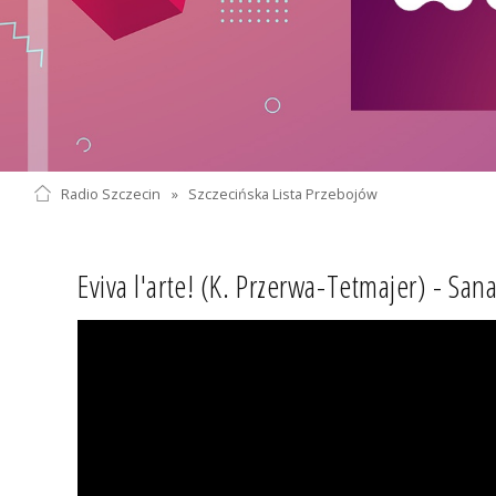
Radio Szczecin
»
Szczecińska Lista Przebojów
Eviva l'arte! (K. Przerwa-Tetmajer) - San