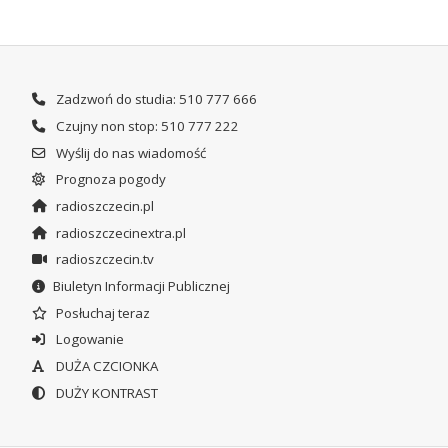
Zadzwoń do studia: 510 777 666
Czujny non stop: 510 777 222
Wyślij do nas wiadomość
Prognoza pogody
radioszczecin.pl
radioszczecinextra.pl
radioszczecin.tv
Biuletyn Informacji Publicznej
Posłuchaj teraz
Logowanie
DUŻA CZCIONKA
DUŻY KONTRAST