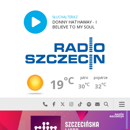
SŁUCHAJ TERAZ
DONNY HATHAWAY - I
BELIEVE TO MY SOUL
°C
jutro
pojutrze
19
°C
°C
30
32
Najlepiej po prostu do nas zadzwoń
Odwiedź nas na Facebook-u
Odwiedź nas na X
Odwiedź nas na Instagram-ie
Odwiedź nas na TikTok-u
Szukaj nas na Spotify
Wyślij do nas w
Szukaj