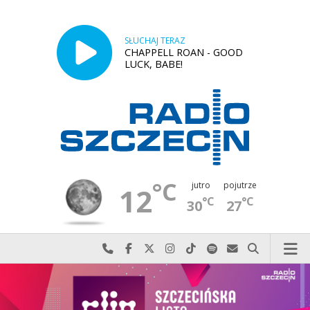
SŁUCHAJ TERAZ
CHAPPELL ROAN - GOOD
LUCK, BABE!
°C
jutro
pojutrze
12
°C
°C
30
27
Najlepiej po prostu do nas zadzwoń
Odwiedź nas na Facebook-u
Odwiedź nas na X
Odwiedź nas na Instagram-ie
Odwiedź nas na TikTok-u
Szukaj nas na Spotify
Wyślij do nas w
Szukaj