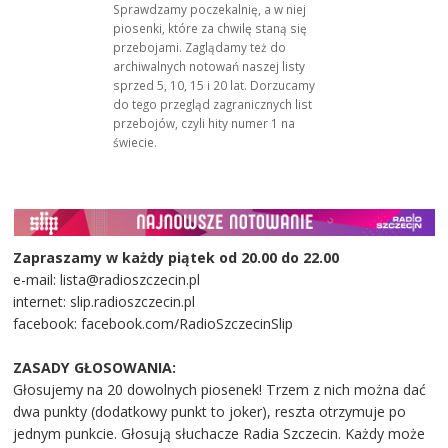
Sprawdzamy poczekalnię, a w niej
piosenki, które za chwilę staną się
przebojami. Zaglądamy też do
archiwalnych notowań naszej listy
sprzed 5, 10, 15 i 20 lat. Dorzucamy
do tego przegląd zagranicznych list
przebojów, czyli hity numer 1 na
świecie.
Zapraszamy w każdy piątek od 20.00 do 22.00
e-mail: lista@radioszczecin.pl
internet: slip.radioszczecin.pl
facebook: facebook.com/RadioSzczecinSlip
ZASADY GŁOSOWANIA:
Głosujemy na 20 dowolnych piosenek! Trzem z nich można dać
dwa punkty (dodatkowy punkt to joker), reszta otrzymuje po
jednym punkcie. Głosują słuchacze Radia Szczecin. Każdy może