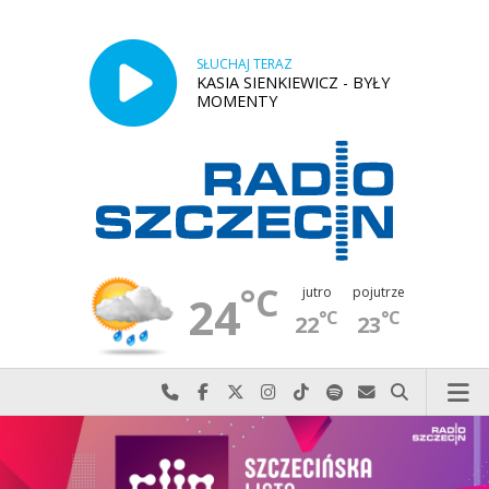
SŁUCHAJ TERAZ
KASIA SIENKIEWICZ - BYŁY
MOMENTY
°C
jutro
pojutrze
24
°C
°C
22
23
Najlepiej po prostu do nas zadzwoń
Odwiedź nas na Facebook-u
Odwiedź nas na X
Odwiedź nas na Instagram-ie
Odwiedź nas na TikTok-u
Szukaj nas na Spotify
Wyślij do nas w
Szukaj