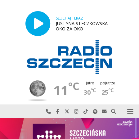
SŁUCHAJ TERAZ
JUSTYNA STECZKOWSKA -
OKO ZA OKO
°C
jutro
pojutrze
11
°C
°C
30
25
Najlepiej po prostu do nas zadzwoń
Odwiedź nas na Facebook-u
Odwiedź nas na X
Odwiedź nas na Instagram-ie
Odwiedź nas na TikTok-u
Szukaj nas na Spotify
Wyślij do nas w
Szukaj