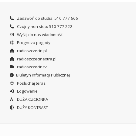
Zadzwoń do studia: 510 777 666
Czujny non stop: 510 777 222
Wyślij do nas wiadomość
Prognoza pogody
radioszczecin.pl
radioszczecinextra.pl
radioszczecin.tv
Biuletyn Informacji Publicznej
Posłuchaj teraz
Logowanie
DUŻA CZCIONKA
DUŻY KONTRAST