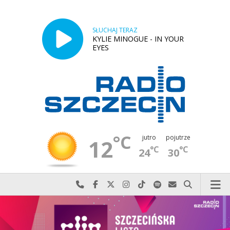
SŁUCHAJ TERAZ
KYLIE MINOGUE - IN YOUR
EYES
°C
jutro
pojutrze
12
°C
°C
24
30
Najlepiej po prostu do nas zadzwoń
Odwiedź nas na Facebook-u
Odwiedź nas na X
Odwiedź nas na Instagram-ie
Odwiedź nas na TikTok-u
Szukaj nas na Spotify
Wyślij do nas w
Szukaj