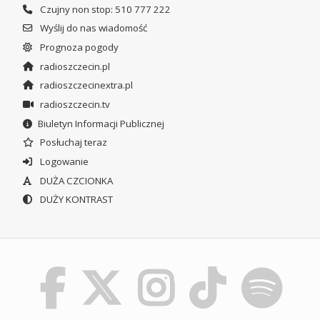
Czujny non stop: 510 777 222
Wyślij do nas wiadomość
Prognoza pogody
radioszczecin.pl
radioszczecinextra.pl
radioszczecin.tv
Biuletyn Informacji Publicznej
Posłuchaj teraz
Logowanie
DUŻA CZCIONKA
DUŻY KONTRAST