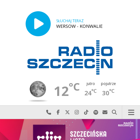
SŁUCHAJ TERAZ
WERSOW - KONWALIE
°C
jutro
pojutrze
12
°C
°C
24
30
Najlepiej po prostu do nas zadzwoń
Odwiedź nas na Facebook-u
Odwiedź nas na X
Odwiedź nas na Instagram-ie
Odwiedź nas na TikTok-u
Szukaj nas na Spotify
Wyślij do nas w
Szukaj