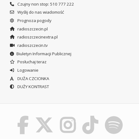
Czujny non stop: 510 777 222
Wyślij do nas wiadomość
Prognoza pogody
radioszczecin.pl
radioszczecinextra.pl
radioszczecin.tv
Biuletyn Informacji Publicznej
Posłuchaj teraz
Logowanie
DUŻA CZCIONKA
DUŻY KONTRAST