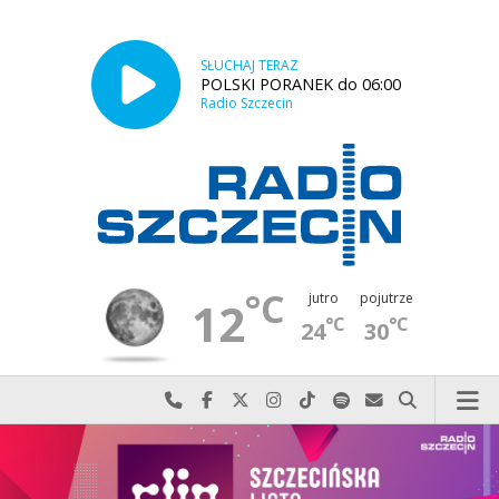
SŁUCHAJ TERAZ
POLSKI PORANEK do 06:00
Radio Szczecin
°C
jutro
pojutrze
12
°C
°C
24
30
Najlepiej po prostu do nas zadzwoń
Odwiedź nas na Facebook-u
Odwiedź nas na X
Odwiedź nas na Instagram-ie
Odwiedź nas na TikTok-u
Szukaj nas na Spotify
Wyślij do nas w
Szukaj