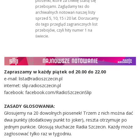
piosenki, które za chwilę staną się
przebojami. Zaglądamy też do
archiwalnych notowań naszej listy
sprzed 5, 10, 15 i 20 lat. Dorzucamy
do tego przegląd zagranicznych list
przebojów, czyli hity numer 1 na
świecie.
Zapraszamy w każdy piątek od 20.00 do 22.00
e-mail: lista@radioszczecin.pl
internet: slip.radioszczecin.pl
facebook: facebook.com/RadioSzczecinSlip
ZASADY GŁOSOWANIA:
Głosujemy na 20 dowolnych piosenek! Trzem z nich można dać
dwa punkty (dodatkowy punkt to joker), reszta otrzymuje po
jednym punkcie. Głosują słuchacze Radia Szczecin. Każdy może
zagłosować tylko raz w tygodniu.