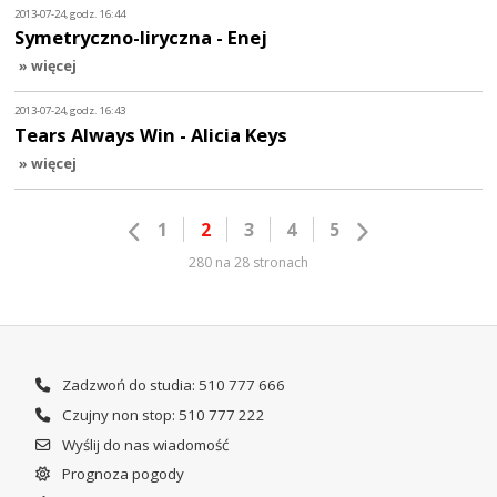
2013-07-24, godz. 16:44
Symetryczno-liryczna - Enej
» więcej
2013-07-24, godz. 16:43
Tears Always Win - Alicia Keys
» więcej
1
2
3
4
5
280 na 28 stronach
Zadzwoń do studia: 510 777 666
Czujny non stop: 510 777 222
Wyślij do nas wiadomość
Prognoza pogody