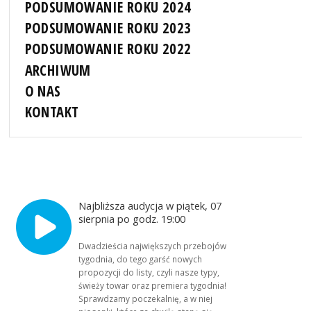
PODSUMOWANIE ROKU 2024
PODSUMOWANIE ROKU 2023
PODSUMOWANIE ROKU 2022
ARCHIWUM
O NAS
KONTAKT
Najbliższa audycja w piątek, 07
sierpnia po godz. 19:00
Dwadzieścia największych przebojów
tygodnia, do tego garść nowych
propozycji do listy, czyli nasze typy,
świeży towar oraz premiera tygodnia!
Sprawdzamy poczekalnię, a w niej