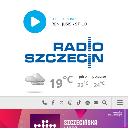
SŁUCHAJ TERAZ
RENI JUSIS - STILO
°C
jutro
pojutrze
19
°C
°C
22
24
Najlepiej po prostu do nas zadzwoń
Odwiedź nas na Facebook-u
Odwiedź nas na X
Odwiedź nas na Instagram-ie
Odwiedź nas na TikTok-u
Szukaj nas na Spotify
Wyślij do nas w
Szukaj