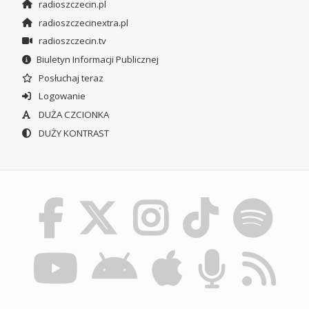
radioszczecin.pl
radioszczecinextra.pl
radioszczecin.tv
Biuletyn Informacji Publicznej
Posłuchaj teraz
Logowanie
DUŻA CZCIONKA
DUŻY KONTRAST