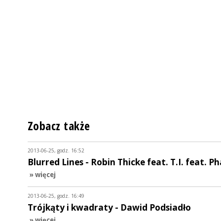
Zobacz także
2013-06-25, godz. 16:52
Blurred Lines - Robin Thicke feat. T.I. feat. Ph
» więcej
2013-06-25, godz. 16:49
Trójkąty i kwadraty - Dawid Podsiadło
» więcej