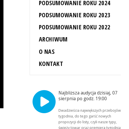
PODSUMOWANIE ROKU 2024
PODSUMOWANIE ROKU 2023
PODSUMOWANIE ROKU 2022
ARCHIWUM
O NAS
KONTAKT
Najbliższa audycja dzisiaj, 07
sierpnia po godz. 19:00
Dwadzieścia największych przebojów
tygodnia, do tego garść nowych
propozycji do listy, czyli nasze typy,
świeży towar oraz premiera tygodnia!