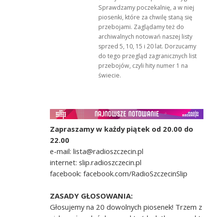
Sprawdzamy poczekalnię, a w niej
piosenki, które za chwilę staną się
przebojami. Zaglądamy też do
archiwalnych notowań naszej listy
sprzed 5, 10, 15 i 20 lat. Dorzucamy
do tego przegląd zagranicznych list
przebojów, czyli hity numer 1 na
świecie.
Zapraszamy w każdy piątek od 20.00 do
22.00
e-mail: lista@radioszczecin.pl
internet: slip.radioszczecin.pl
facebook: facebook.com/RadioSzczecinSlip
ZASADY GŁOSOWANIA:
Głosujemy na 20 dowolnych piosenek! Trzem z