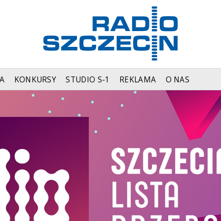
A
KONKURSY
STUDIO S-1
REKLAMA
O NAS