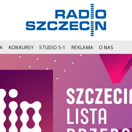
A
KONKURSY
STUDIO S-1
REKLAMA
O NAS