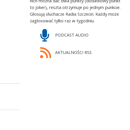
nich można dać dwa punkty (dodatkowy punkt
to joker), reszta otrzymuje po jednym punkcie.
Głosują słuchacze Radia Szczecin. Każdy może
zagłosować tylko raz w tygodniu.
PODCAST AUDIO
AKTUALNOŚCI RSS