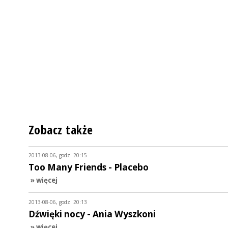
Zobacz także
2013-08-06, godz. 20:15
Too Many Friends - Placebo
» więcej
2013-08-06, godz. 20:13
Dźwięki nocy - Ania Wyszkoni
» więcej