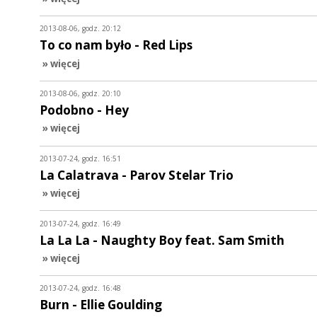
2013-08-06, godz. 20:12
To co nam było - Red Lips
» więcej
2013-08-06, godz. 20:10
Podobno - Hey
» więcej
2013-07-24, godz. 16:51
La Calatrava - Parov Stelar Trio
» więcej
2013-07-24, godz. 16:49
La La La - Naughty Boy feat. Sam Smith
» więcej
2013-07-24, godz. 16:48
Burn - Ellie Goulding