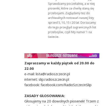
Sprawdzamy poczekalnię, a w niej
piosenki, które za chwilę staną się
przebojami. Zaglądamy też do
archiwalnych notowań naszej listy
sprzed 5, 10, 15 i 20 lat. Dorzucamy
do tego przegląd zagranicznych list
przebojów, czyli hity numer 1 na
świecie.
Zapraszamy w każdy piątek od 20.00 do
22.00
e-mail: lista@radioszczecin.pl
internet: slip.radioszczecin.pl
facebook: facebook.com/RadioSzczecinSlip
ZASADY GŁOSOWANIA:
Głosujemy na 20 dowolnych piosenek! Trzem z