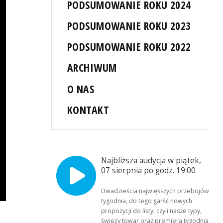
PODSUMOWANIE ROKU 2024
PODSUMOWANIE ROKU 2023
PODSUMOWANIE ROKU 2022
ARCHIWUM
O NAS
KONTAKT
Najbliższa audycja w piątek,
07 sierpnia po godz. 19:00
Dwadzieścia największych przebojów
tygodnia, do tego garść nowych
propozycji do listy, czyli nasze typy,
świeży towar oraz premiera tygodnia!