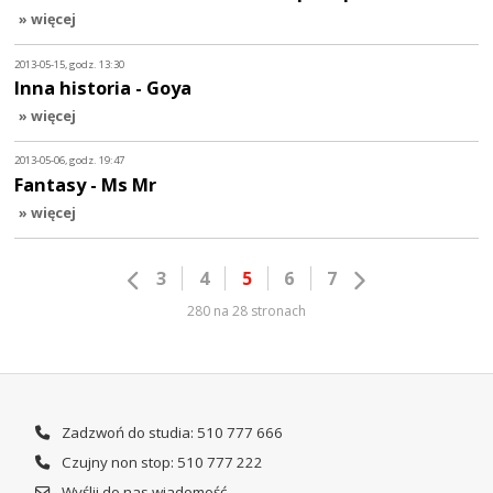
» więcej
2013-05-15, godz. 13:30
Inna historia - Goya
» więcej
2013-05-06, godz. 19:47
Fantasy - Ms Mr
» więcej
3
4
5
6
7
280 na 28 stronach
Zadzwoń do studia: 510 777 666
Czujny non stop: 510 777 222
Wyślij do nas wiadomość