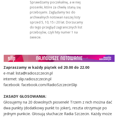
Sprawdzamy poczekalnię, a w niej
piosenki, które za chwilę staną się
przebojami. Zaglądamy też do
archiwalnych notowań naszej listy
sprzed 5, 10, 15 i 20 lat. Dorzucamy
do tego przegląd zagranicznych list
przebojów, czyli hity numer 1 na
świecie.
Zapraszamy w każdy piątek od 20.00 do 22.00
e-mail: lista@radioszczecin.pl
internet: slip.radioszczecin.pl
facebook: facebook.com/RadioSzczecinSlip
ZASADY GŁOSOWANIA:
Głosujemy na 20 dowolnych piosenek! Trzem z nich można dać
dwa punkty (dodatkowy punkt to joker), reszta otrzymuje po
jednym punkcie. Głosują słuchacze Radia Szczecin. Każdy może