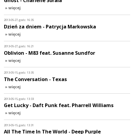
Ghost - Charlene Soraia
» więcej
2013-05-27, godz. 16:35
Dzień za dniem - Patrycja Markowska
» więcej
2013-05-27, godz. 16:21
Oblivion - M83 feat. Susanne Sundfor
» więcej
2013-05-15, godz. 13:35
The Conversation - Texas
» więcej
2013-05-15, godz. 13:33
Get Lucky - Daft Punk feat. Pharrell Williams
» więcej
2013-05-15, godz. 13:31
All The Time In The World - Deep Purple