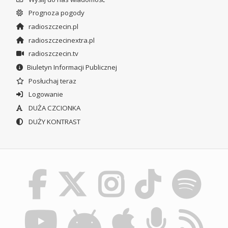
Prognoza pogody
radioszczecin.pl
radioszczecinextra.pl
radioszczecin.tv
Biuletyn Informacji Publicznej
Posłuchaj teraz
Logowanie
DUŻA CZCIONKA
DUŻY KONTRAST