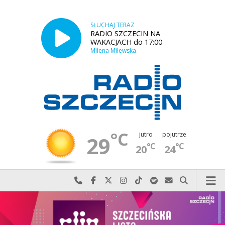
SŁUCHAJ TERAZ
RADIO SZCZECIN NA
WAKACJACH do 17:00
Milena Milewska
°C
jutro
pojutrze
29
°C
°C
20
24
Najlepiej po prostu do nas zadzwoń
Odwiedź nas na Facebook-u
Odwiedź nas na X
Odwiedź nas na Instagram-ie
Odwiedź nas na TikTok-u
Szukaj nas na Spotify
Wyślij do nas w
Szukaj