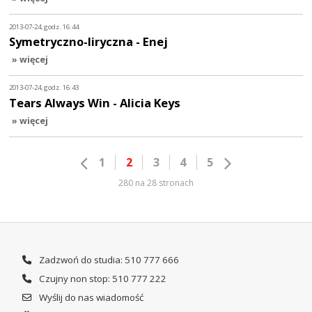
2013-07-24, godz. 16:44
Symetryczno-liryczna - Enej
» więcej
2013-07-24, godz. 16:43
Tears Always Win - Alicia Keys
» więcej
1
2
3
4
5
280 na 28 stronach
Zadzwoń do studia: 510 777 666
Czujny non stop: 510 777 222
Wyślij do nas wiadomość