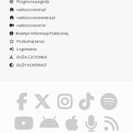
Prognoza pogody
radioszczecin.pl
radioszczecinextra.pl
radioszczecin.tv
Biuletyn Informacji Publicznej
Posłuchaj teraz
Logowanie
DUŻA CZCIONKA
DUŻY KONTRAST