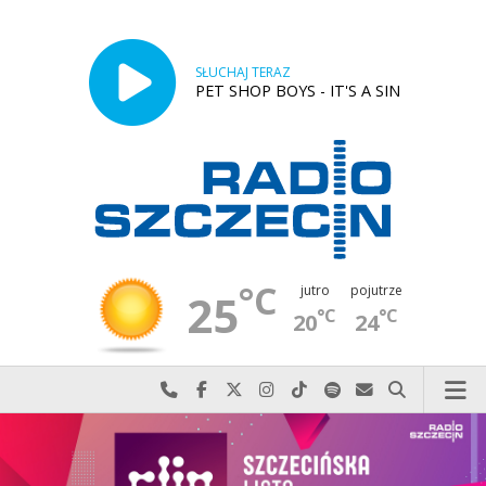
SŁUCHAJ TERAZ
PET SHOP BOYS - IT'S A SIN
°C
jutro
pojutrze
25
°C
°C
20
24
Najlepiej po prostu do nas zadzwoń
Odwiedź nas na Facebook-u
Odwiedź nas na X
Odwiedź nas na Instagram-ie
Odwiedź nas na TikTok-u
Szukaj nas na Spotify
Wyślij do nas w
Szukaj