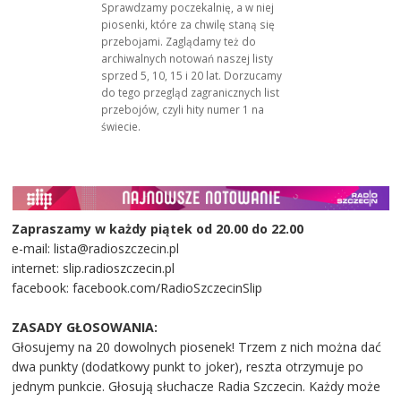
Sprawdzamy poczekalnię, a w niej
piosenki, które za chwilę staną się
przebojami. Zaglądamy też do
archiwalnych notowań naszej listy
sprzed 5, 10, 15 i 20 lat. Dorzucamy
do tego przegląd zagranicznych list
przebojów, czyli hity numer 1 na
świecie.
Zapraszamy w każdy piątek od 20.00 do 22.00
e-mail: lista@radioszczecin.pl
internet: slip.radioszczecin.pl
facebook: facebook.com/RadioSzczecinSlip
ZASADY GŁOSOWANIA:
Głosujemy na 20 dowolnych piosenek! Trzem z nich można dać
dwa punkty (dodatkowy punkt to joker), reszta otrzymuje po
jednym punkcie. Głosują słuchacze Radia Szczecin. Każdy może