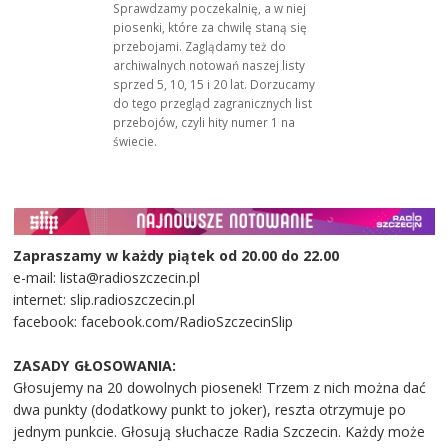
Sprawdzamy poczekalnię, a w niej
piosenki, które za chwilę staną się
przebojami. Zaglądamy też do
archiwalnych notowań naszej listy
sprzed 5, 10, 15 i 20 lat. Dorzucamy
do tego przegląd zagranicznych list
przebojów, czyli hity numer 1 na
świecie.
Zapraszamy w każdy piątek od 20.00 do 22.00
e-mail: lista@radioszczecin.pl
internet: slip.radioszczecin.pl
facebook: facebook.com/RadioSzczecinSlip
ZASADY GŁOSOWANIA:
Głosujemy na 20 dowolnych piosenek! Trzem z nich można dać
dwa punkty (dodatkowy punkt to joker), reszta otrzymuje po
jednym punkcie. Głosują słuchacze Radia Szczecin. Każdy może