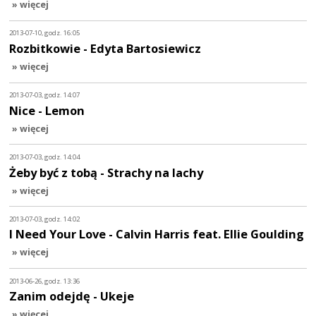
» więcej
2013-07-10, godz. 16:05
Rozbitkowie - Edyta Bartosiewicz
» więcej
2013-07-03, godz. 14:07
Nice - Lemon
» więcej
2013-07-03, godz. 14:04
Żeby być z tobą - Strachy na lachy
» więcej
2013-07-03, godz. 14:02
I Need Your Love - Calvin Harris feat. Ellie Goulding
» więcej
2013-06-26, godz. 13:36
Zanim odejdę - Ukeje
» więcej