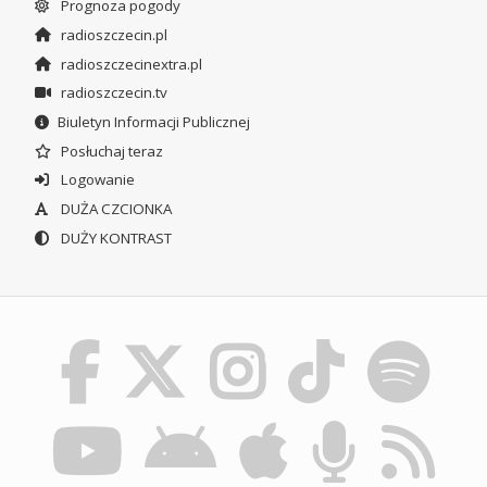
Prognoza pogody
radioszczecin.pl
radioszczecinextra.pl
radioszczecin.tv
Biuletyn Informacji Publicznej
Posłuchaj teraz
Logowanie
DUŻA CZCIONKA
DUŻY KONTRAST