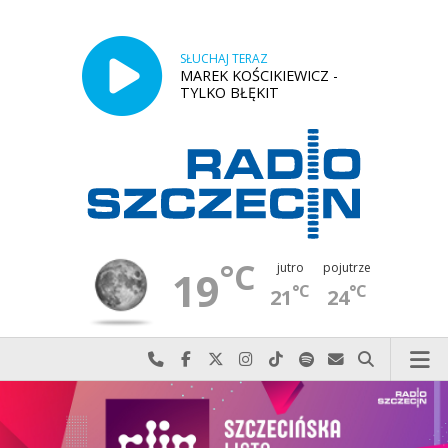
SŁUCHAJ TERAZ
MAREK KOŚCIKIEWICZ -
TYLKO BŁĘKIT
°C
jutro
pojutrze
19
°C
°C
21
24
Najlepiej po prostu do nas zadzwoń
Odwiedź nas na Facebook-u
Odwiedź nas na X
Odwiedź nas na Instagram-ie
Odwiedź nas na TikTok-u
Szukaj nas na Spotify
Wyślij do nas w
Szukaj