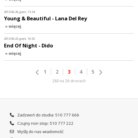
2013-06-26, godz. 13:34
Young & Beautiful - Lana Del Rey
» więcej
2013-06-25, godz. 16:55
End Of Night - Dido
» więcej
1
2
3
4
5
280 na 28 stronach
Zadzwoń do studia: 510 777 666
Czujny non stop: 510 777 222
Wyślij do nas wiadomość