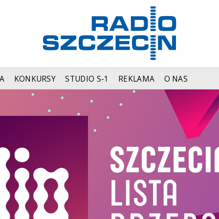
A
KONKURSY
STUDIO S-1
REKLAMA
O NAS