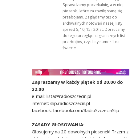
Sprawdzamy poczekalnię, a w niej
piosenki, które za chwilę staną się
przebojami. Zaglądamy też do
archiwalnych notowań naszej listy
sprzed 5, 10, 15 i 20 lat. Dorzucamy
do tego przegląd zagranicznych list
przebojów, czyli hity numer 1 na
świecie.
Zapraszamy w każdy piątek od 20.00 do
22.00
e-mail: lista@radioszczecin.pl
internet: slip.radioszczecin.pl
facebook: facebook.com/RadioSzczecinSlip
ZASADY GŁOSOWANIA:
Głosujemy na 20 dowolnych piosenek! Trzem z