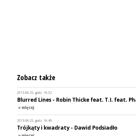
Zobacz także
2013-06-25, godz. 16:52
Blurred Lines - Robin Thicke feat. T.I. feat. Ph
» więcej
2013-06-25, godz. 16:49
Trójkąty i kwadraty - Dawid Podsiadło
» więcej