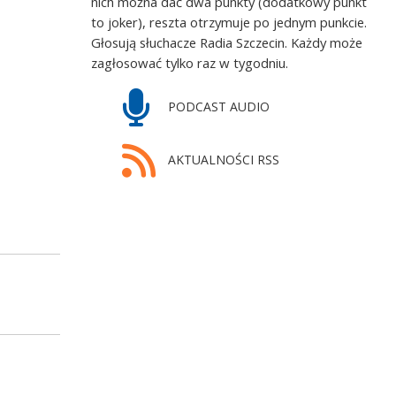
nich można dać dwa punkty (dodatkowy punkt
to joker), reszta otrzymuje po jednym punkcie.
Głosują słuchacze Radia Szczecin. Każdy może
zagłosować tylko raz w tygodniu.
PODCAST AUDIO
AKTUALNOŚCI RSS