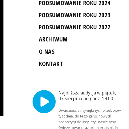
PODSUMOWANIE ROKU 2024
PODSUMOWANIE ROKU 2023
PODSUMOWANIE ROKU 2022
ARCHIWUM
O NAS
KONTAKT
Najbliższa audycja w piątek,
07 sierpnia po godz. 19:00
Dwadzieścia największych przebojów
tygodnia, do tego garść nowych
propozycji do listy, czyli nasze typy,
świeży towar oraz premiera tygodnia!