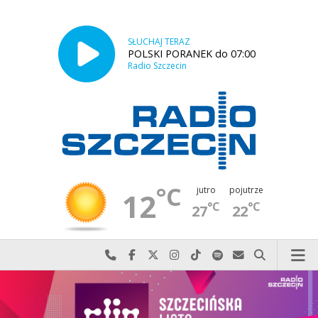
SŁUCHAJ TERAZ
POLSKI PORANEK do 07:00
Radio Szczecin
°C
jutro
pojutrze
12
°C
°C
27
22
Najlepiej po prostu do nas zadzwoń
Odwiedź nas na Facebook-u
Odwiedź nas na X
Odwiedź nas na Instagram-ie
Odwiedź nas na TikTok-u
Szukaj nas na Spotify
Wyślij do nas w
Szukaj