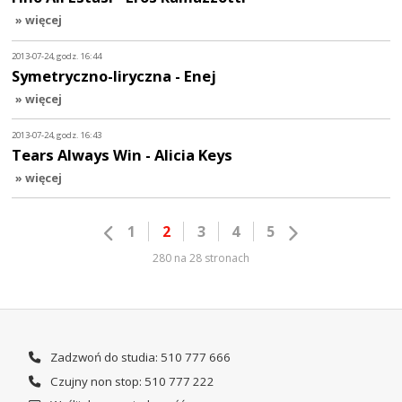
» więcej
2013-07-24, godz. 16:44
Symetryczno-liryczna - Enej
» więcej
2013-07-24, godz. 16:43
Tears Always Win - Alicia Keys
» więcej
1
2
3
4
5
280 na 28 stronach
Zadzwoń do studia: 510 777 666
Czujny non stop: 510 777 222