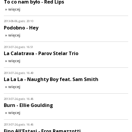
To co nam było - Red Lips
» więcej
2013-08-06, godz. 20:10
Podobno - Hey
» więcej
2013-07-24, godz. 16:51
La Calatrava - Parov Stelar Trio
» więcej
2013-07-24, godz. 16:49
La La La - Naughty Boy feat. Sam Smith
» więcej
2013-07-24, godz. 16:48
Burn - Ellie Goulding
» więcej
2013-07-24, godz. 16:46
Fino All'Estasi - Eros Ramazzotti