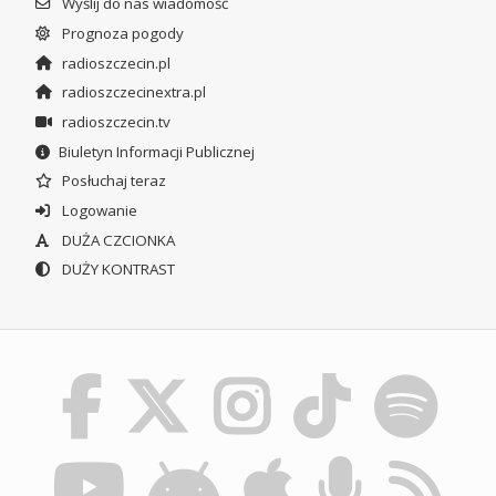
Wyślij do nas wiadomość
Prognoza pogody
radioszczecin.pl
radioszczecinextra.pl
radioszczecin.tv
Biuletyn Informacji Publicznej
Posłuchaj teraz
Logowanie
DUŻA CZCIONKA
DUŻY KONTRAST